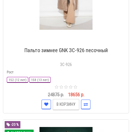
Пальто зимнее GNK ЗС-926 песочный
ЗС-926
Рост
152 (12 лет)
158 (13 лет)
24875 р.
18656 р.
В КОРЗИНУ
-20 %