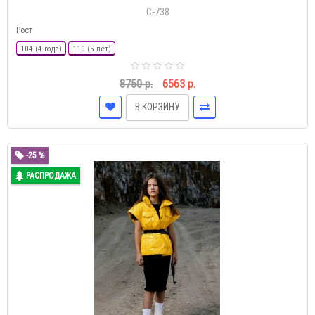
С-738
Рост
104 (4 года)
110 (5 лет)
8750 р.
6563 р.
В КОРЗИНУ
-25 %
РАСПРОДАЖА