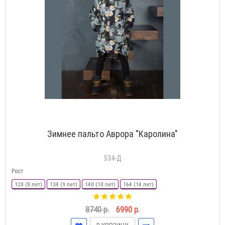
Зимнее пальто Аврора "Каролина"
534-Д
Рост
128 (8 лет)
134 (9 лет)
140 (10 лет)
164 (14 лет)
8740 р.
6990 р.