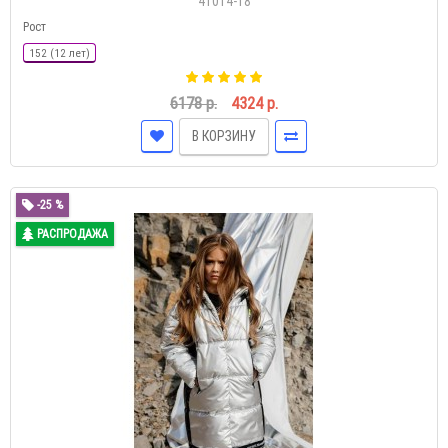
41014-18
Рост
152 (12 лет)
6178 р.
4324 р.
В КОРЗИНУ
-25 %
РАСПРОДАЖА