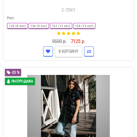
С-739/1
Рост
128 (8 лет)
134 (9 лет)
152 (12 лет)
158 (13 лет)
9500 р.
7125 р.
В КОРЗИНУ
-25 %
РАСПРОДАЖА