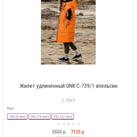
Жилет удлиненный GNK С-739/1 апельсин
С-739/1
Рост
134 (9 лет)
140 (10 лет)
152 (12 лет)
9500 р.
7125 р.