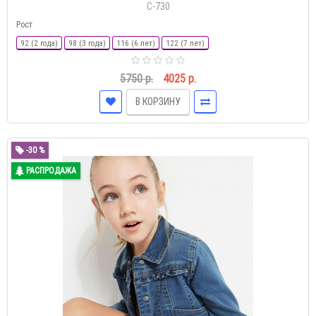
С-730
Рост
92 (2 года)
98 (3 года)
116 (6 лет)
122 (7 лет)
5750 р.
4025 р.
В КОРЗИНУ
-30 %
РАСПРОДАЖА