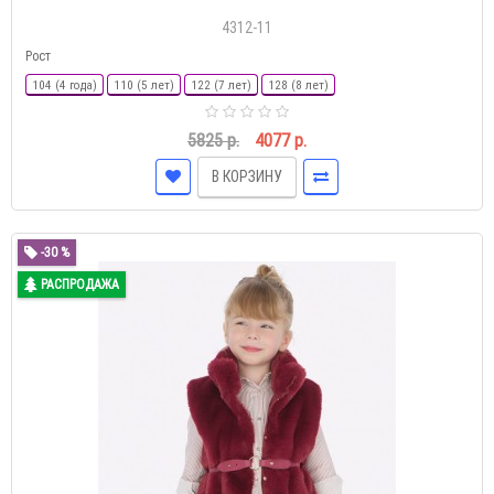
4312-11
Рост
104 (4 года)
110 (5 лет)
122 (7 лет)
128 (8 лет)
5825 р.
4077 р.
В КОРЗИНУ
-30 %
РАСПРОДАЖА