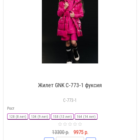
Жилет GNK С-773-1 фуксия
С-773-1
Рост
128 (8 лет)
134 (9 лет)
158 (13 лет)
164 (14 лет)
13300 р.
9975 р.