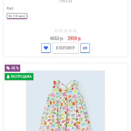
1953-33
Рост
86 (18 мес)
4552 р.
2959 р.
В КОРЗИНУ
-35 %
РАСПРОДАЖА