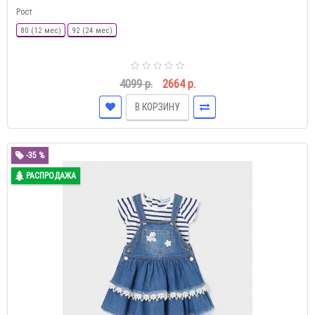
Рост
80 (12 мес)
92 (24 мес)
4099 р.
2664 р.
В КОРЗИНУ
-35 %
РАСПРОДАЖА