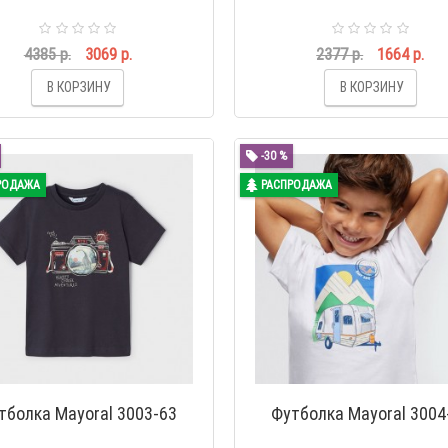
4385 р.
3069 р.
2377 р.
1664 р.
В КОРЗИНУ
В КОРЗИНУ
-30 %
РОДАЖА
РАСПРОДАЖА
тболка Mayoral 3003-63
Футболка Mayoral 3004