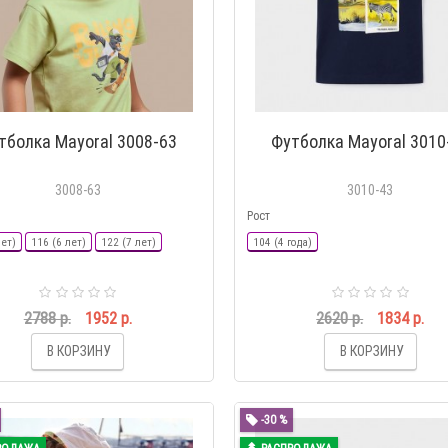
тболка Mayoral 3008-63
Футболка Mayoral 3010
3008-63
3010-43
Рост
лет)
116 (6 лет)
122 (7 лет)
104 (4 года)
2788 р.
1952 р.
2620 р.
1834 р.
В КОРЗИНУ
В КОРЗИНУ
-30 %