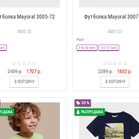
тболка Mayoral 3005-72
Футболка Mayoral 3007
3005-72
3007-27
Рост
лет)
116 (6 лет)
122 (7 лет)
2439 р.
1707 р.
2289 р.
1602 р.
В КОРЗИНУ
В КОРЗИНУ
-30 %
РОДАЖА
РАСПРОДАЖА