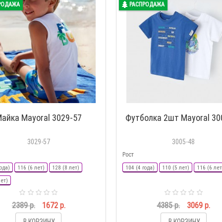
РОДАЖА
РАСПРОДАЖА
айка Mayoral 3029-57
Футболка 2шт Mayoral 30
3029-57
3005-48
Рост
ода)
116 (6 лет)
128 (8 лет)
104 (4 года)
110 (5 лет)
116 (6 лет
лет)
2389 р.
1672 р.
4385 р.
3069 р.
В КОРЗИНУ
В КОРЗИНУ