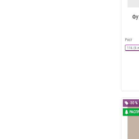
Фу
Рост
116 (6 
-30 %
РАСП