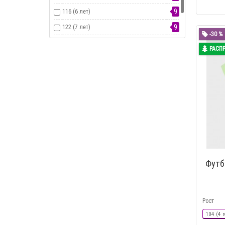
9
116 (6 лет)
9
122 (7 лет)
-30 %
6
128 (8 лет)
РАСП
2
134 (9 лет)
Футб
Рост
104 (4 г