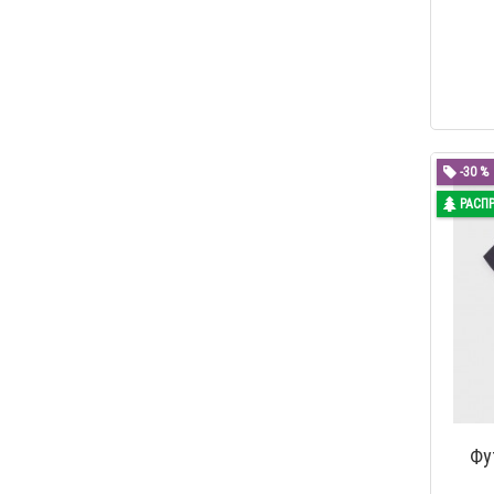
-30 %
РАСП
Фу