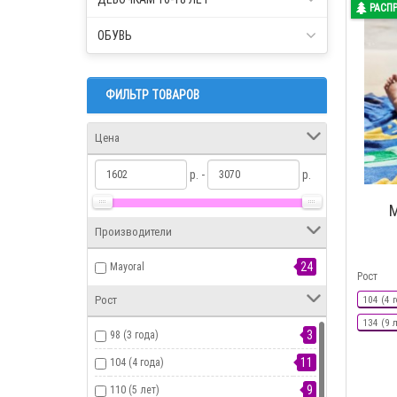
РАСП
ОБУВЬ
ФИЛЬТР ТОВАРОВ
Цена
р. -
р.
М
Производители
24
Mayoral
Рост
Рост
104 (4 г
134 (9 
3
98 (3 года)
11
104 (4 года)
9
110 (5 лет)