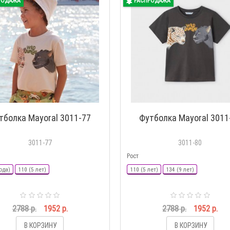
РОДАЖА
РАСПРОДАЖА
тболка Mayoral 3011-77
Футболка Mayoral 3011
3011-77
3011-80
Рост
ода)
110 (5 лет)
110 (5 лет)
134 (9 лет)
2788 р.
1952 р.
2788 р.
1952 р.
В КОРЗИНУ
В КОРЗИНУ