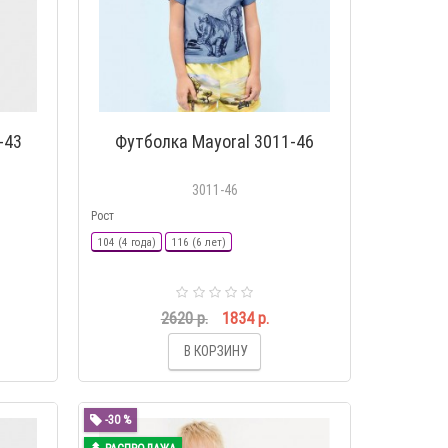
-43
Футболка Mayoral 3011-46
3011-46
Рост
104 (4 года)
116 (6 лет)
2620 р.
1834 р.
В КОРЗИНУ
-30 %