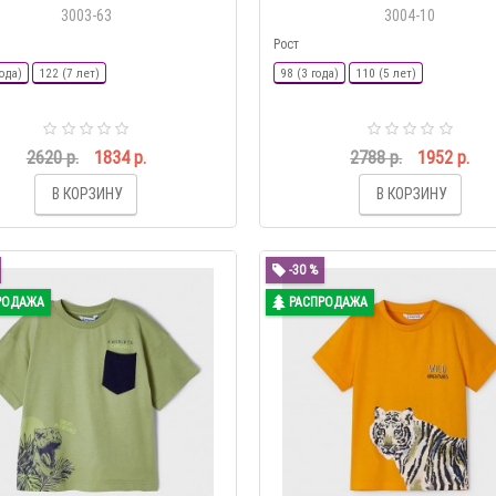
3003-63
3004-10
Рост
ода)
122 (7 лет)
98 (3 года)
110 (5 лет)
2620 р.
1834 р.
2788 р.
1952 р.
В КОРЗИНУ
В КОРЗИНУ
-30 %
РОДАЖА
РАСПРОДАЖА