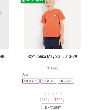
РАСПРОДАЖА
-80
Футболка Mayoral 3013-89
3013-89
Рост
104 (4 года)
110 (5 лет)
116 (6 лет)
2289 р.
1602 р.
В КОРЗИНУ