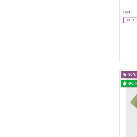
Рост
104 (4 г
-30 %
РАСП