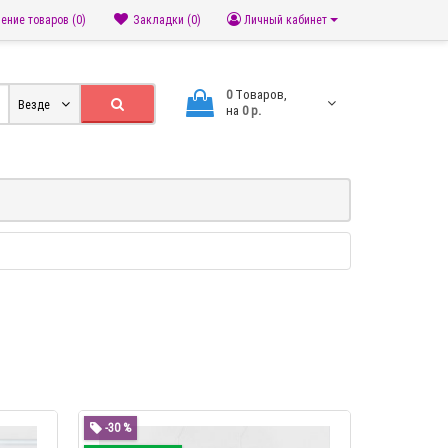
ение товаров (0)
Закладки (0)
Личный кабинет
0
Tоваров,
Везде
на
0 р.
-30 %