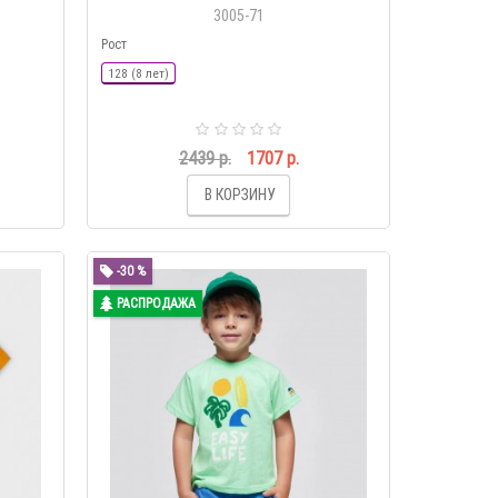
3005-71
Рост
128 (8 лет)
2439 р.
1707 р.
В КОРЗИНУ
-30 %
РАСПРОДАЖА