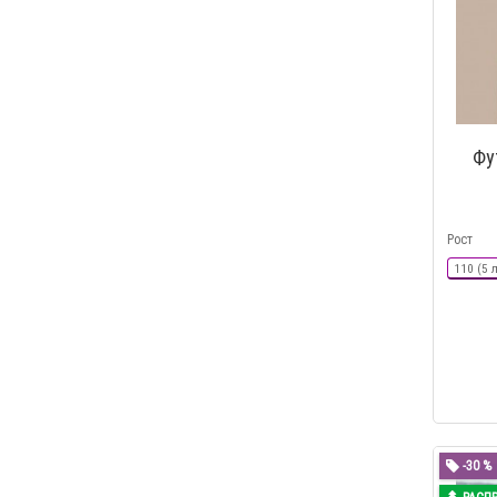
Фу
Рост
110 (5 
-30 %