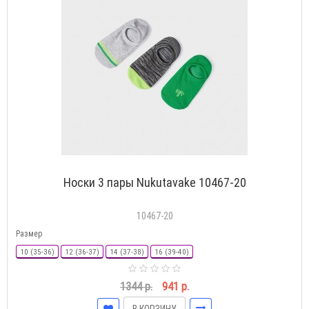
Носки 3 пары Nukutavake 10467-20
10467-20
Размер
10 (35-36)
12 (36-37)
14 (37-38)
16 (39-40)
1344 р.
941 р.