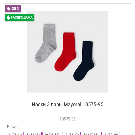
-30 %
РАСПРОДАЖА
Носки 3 пары Mayoral 10575-95
10575-95
Размер
6 (27-31)
8 (32-35)
10 (35-36)
12 (36-37)
14 (37-38)
16 (39-40)