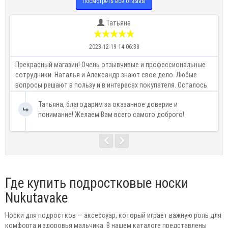
Посмотреть все отзывы
Татьяна
2023-12-19 14:06:38
Прекрасный магазин! Очень отзывчивые и профессиональные
К
сотрудники. Наталья и Александр знают свое дело. Любые
о
вопросы решают в пользу и в интересах покупателя. Осталось
б
очень приятное впечатление от магазина! Однозначно
Татьяна, благодарим за оказанное доверие и
рекоменд..
понимание! Желаем Вам всего самого доброго!
Где купить подростковые носки
Nukutavake
Носки для подростков — аксессуар, который играет важную роль для
комфорта и здоровья мальчика. В нашем каталоге представлены