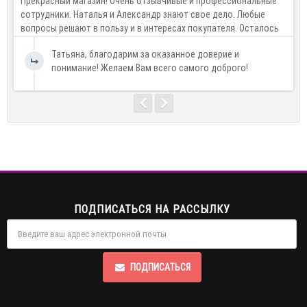
Прекрасный магазин! Очень отзывчивые и профессиональные
К
сотрудники. Наталья и Александр знают свое дело. Любые
о
вопросы решают в пользу и в интересах покупателя. Осталось
б
очень приятное впечатление от магазина! Однозначно
Татьяна, благодарим за оказанное доверие и
рекоменд..
понимание! Желаем Вам всего самого доброго!
ПОДПИСАТЬСЯ НА РАССЫЛКУ
ПОДПИСАТЬСЯ