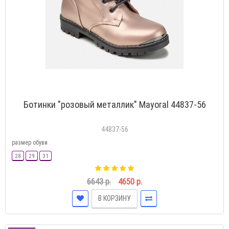
Ботинки "розовый металлик" Mayoral 44837-56
44837-56
размер обуви
28
29
31
6643 р.
4650 р.
В КОРЗИНУ