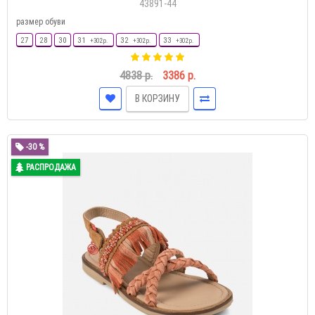
43891-44
размер обуви
27
28
30
31
32
33
+302 р.
+302 р.
+302 р.
4838 р.
3386 р.
В КОРЗИНУ
-30 %
РАСПРОДАЖА