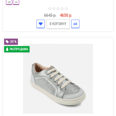
28
29
6643 р.
4650 р.
В КОРЗИНУ
-30 %
РАСПРОДАЖА