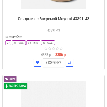
Сандалии с бахромой Mayoral 43891-43
43891-43
размер обуви
27
31
32
33
+302 р.
+302 р.
+302 р.
4838 р.
3386 р.
В КОРЗИНУ
-30 %
РАСПРОДАЖА