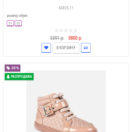
43835-11
размер обуви
31
32
5391 р.
3800 р.
В КОРЗИНУ
-30 %
РАСПРОДАЖА