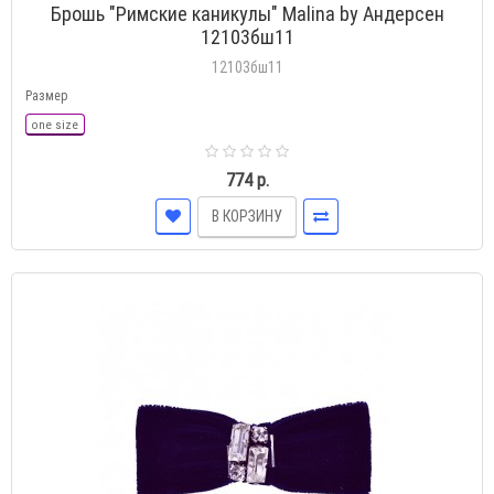
Брошь "Римские каникулы" Malina by Андерсен
12103бш11
12103бш11
Размер
one size
774 р.
В КОРЗИНУ