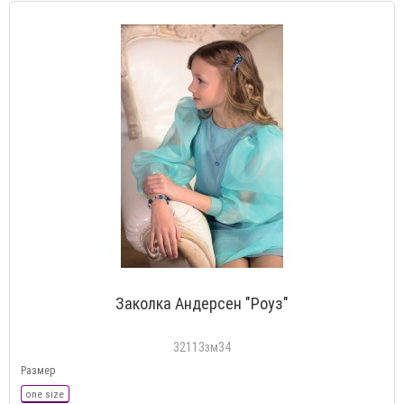
Заколка Андерсен "Роуз"
32113зм34
Размер
one size