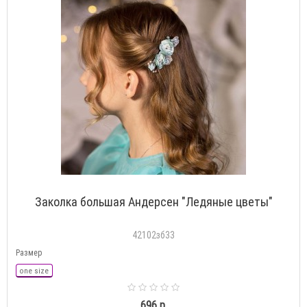
Заколка большая Андерсен "Ледяные цветы"
42102зб33
Размер
one size
696 р.