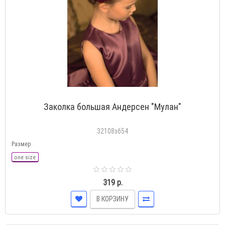
Заколка большая Андерсен "Мулан"
32108зб54
Размер
one size
319 р.
В КОРЗИНУ