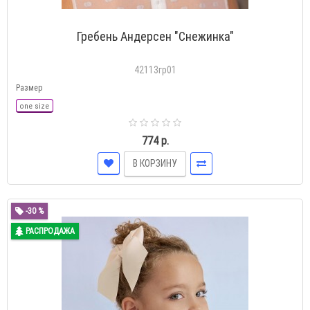
Гребень Андерсен "Снежинка"
42113гр01
Размер
one size
774 р.
В КОРЗИНУ
-30 %
РАСПРОДАЖА