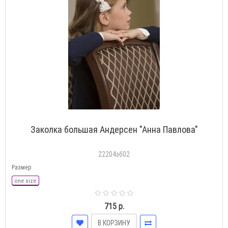
Заколка большая Андерсен "Анна Павлова"
22204зб02
Размер
one size
715 р.
В КОРЗИНУ