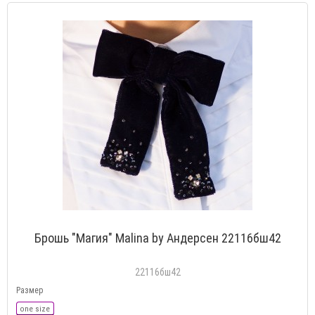
Брошь "Магия" Malina by Андерсен 22116бш42
22116бш42
Размер
one size