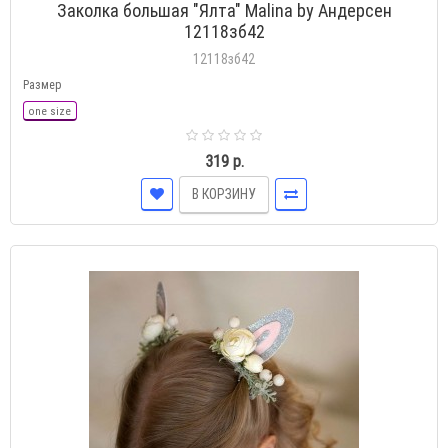
Заколка большая "Ялта" Malina by Андерсен
12118зб42
12118зб42
Размер
one size
319 р.
В КОРЗИНУ