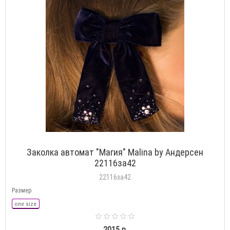
Заколка автомат "Магия" Malina by Андерсен
22116за42
22116за42
Размер
one size
2015 р.