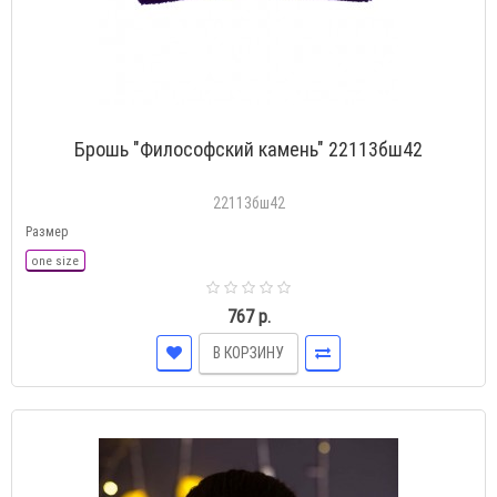
Брошь "Философский камень" 22113бш42
22113бш42
Размер
one size
767 р.
В КОРЗИНУ