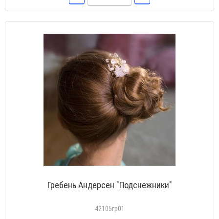
Гребень Андерсен "Подснежники"
42105гр01