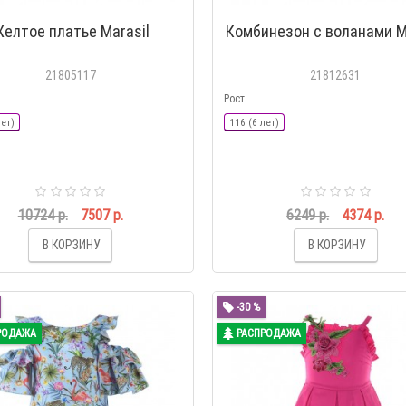
елтое платье Marasil
Комбинезон с воланами M
21805117
21812631
Рост
лет)
116 (6 лет)
10724 р.
7507 р.
6249 р.
4374 р.
В КОРЗИНУ
В КОРЗИНУ
-30 %
РОДАЖА
РАСПРОДАЖА