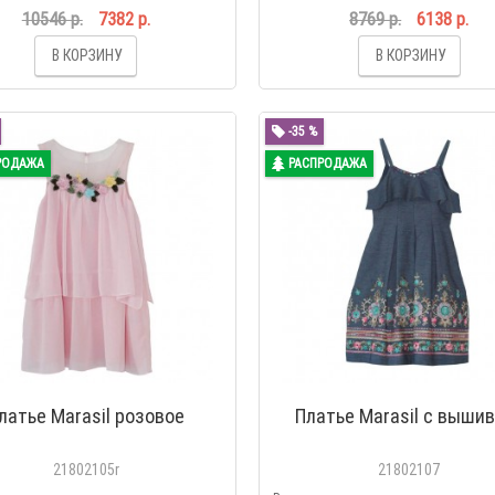
10546 р.
7382 р.
8769 р.
6138 р.
В КОРЗИНУ
В КОРЗИНУ
-35 %
РОДАЖА
РАСПРОДАЖА
латье Marasil розовое
Платье Marasil с выши
21802105r
21802107