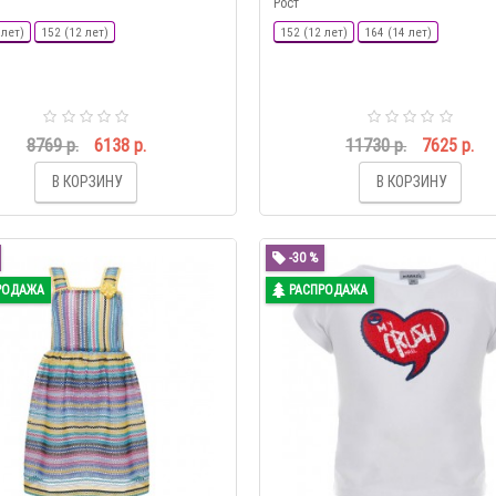
Рост
 лет)
152 (12 лет)
152 (12 лет)
164 (14 лет)
8769 р.
6138 р.
11730 р.
7625 р.
В КОРЗИНУ
В КОРЗИНУ
-30 %
РОДАЖА
РАСПРОДАЖА