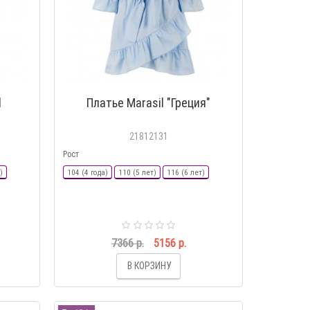
l
Платье Marasil "Греция"
21812131
Рост
)
104 (4 года)
110 (5 лет)
116 (6 лет)
7366 р.
5156 р.
В КОРЗИНУ