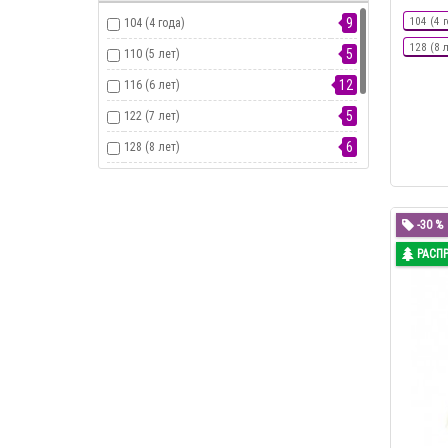
9
104 (4 г
104 (4 года)
128 (8 
5
110 (5 лет)
12
116 (6 лет)
5
122 (7 лет)
6
128 (8 лет)
7
140 (10 лет)
11
152 (12 лет)
-30 %
5
164 (14 лет)
РАСП
2
176