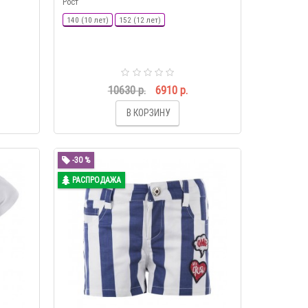
Рост
140 (10 лет)
152 (12 лет)
10630 р.
6910 р.
В КОРЗИНУ
-30 %
РАСПРОДАЖА