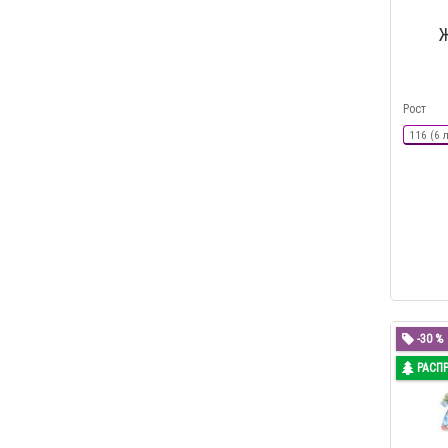
Ж
Рост
116 (6 
-30 %
РАСП