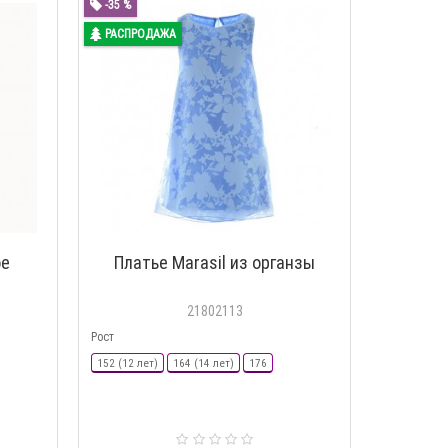
-35 %
РАСПРОДАЖА
ое
Платье Marasil из органзы
21802113
Рост
152 (12 лет)
164 (14 лет)
176