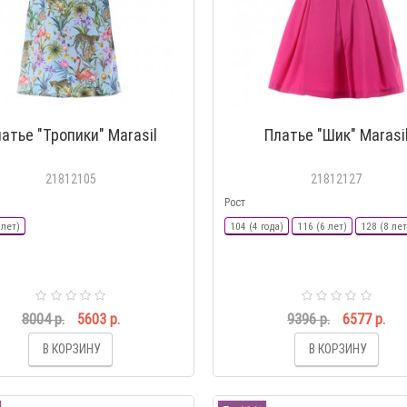
атье "Тропики" Marasil
Платье "Шик" Marasi
21812105
21812127
Рост
 лет)
104 (4 года)
116 (6 лет)
128 (8 лет
8004 р.
5603 р.
9396 р.
6577 р.
В КОРЗИНУ
В КОРЗИНУ