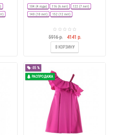
)
104 (4 года)
116 (6 лет)
122 (7 лет)
ет)
140 (10 лет)
152 (12 лет)
5916 р.
4141 р.
В КОРЗИНУ
-35 %
РАСПРОДАЖА