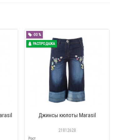
-30 %
РАСПРОДАЖА
rasil
Джинсы кюлоты Marasil
21812628
Рост