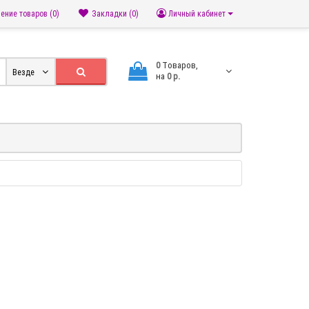
ение товаров (0)
Закладки (0)
Личный кабинет
0
Tоваров,
Везде
на
0 р.