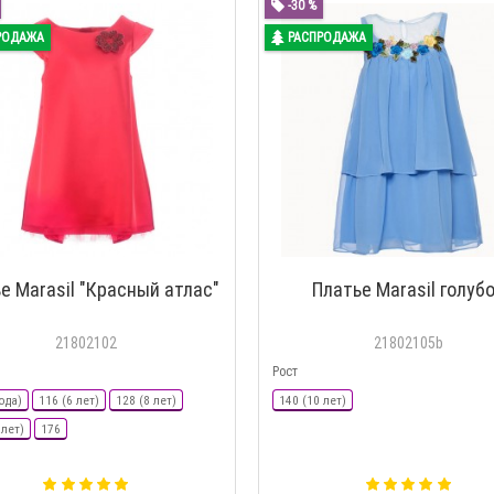
-30 %
РОДАЖА
РАСПРОДАЖА
е Marasil "Красный атлас"
Платье Marasil голуб
21802102
21802105b
Рост
ода)
116 (6 лет)
128 (8 лет)
140 (10 лет)
 лет)
176