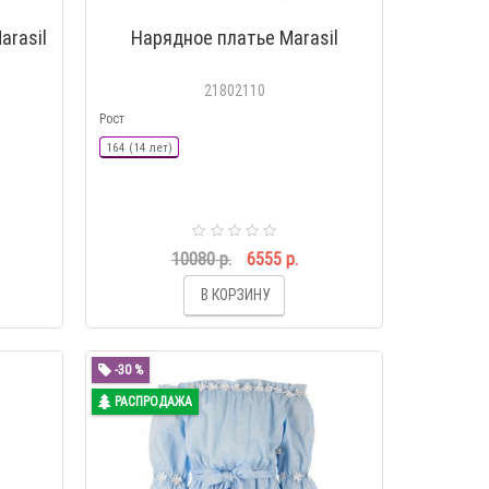
arasil
Нарядное платье Marasil
21802110
Рост
164 (14 лет)
10080 р.
6555 р.
В КОРЗИНУ
-30 %
РАСПРОДАЖА