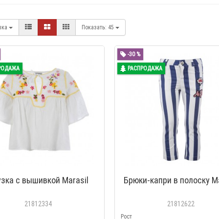
вка
Показать:
45
-30 %
РОДАЖА
РАСПРОДАЖА
зка с вышивкой Marasil
Брюки-капри в полоску Ma
21812334
21812622
Рост