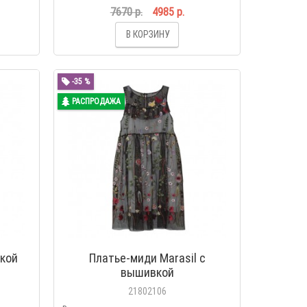
7670 р.
4985 р.
В КОРЗИНУ
-35 %
РАСПРОДАЖА
вкой
Платье-миди Marasil с
вышивкой
21802106