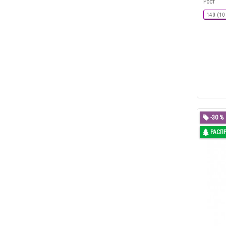
Рост
140 (10
-30 %
РАСП