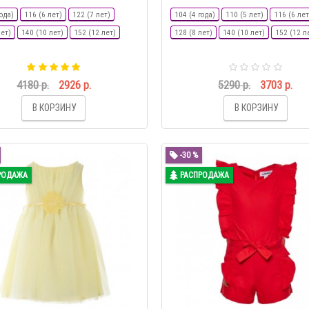
ода)
116 (6 лет)
122 (7 лет)
104 (4 года)
110 (5 лет)
116 (6 лет
лет)
140 (10 лет)
152 (12 лет)
128 (8 лет)
140 (10 лет)
152 (12 л
4180 р.
2926 р.
5290 р.
3703 р.
В КОРЗИНУ
В КОРЗИНУ
-30 %
РОДАЖА
РАСПРОДАЖА