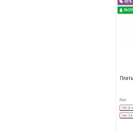
-30 %
РАСП
Плать
Рост
104 (4 г
164 (14