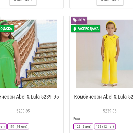
-30 %
РОДАЖА
РАСПРОДАЖА
незон Abel & Lula 5239-95
Комбинезон Abel & Lula 5
5239-95
5239-96
Рост
лет)
157 (14 лет)
128 (8 лет)
152 (12 лет)