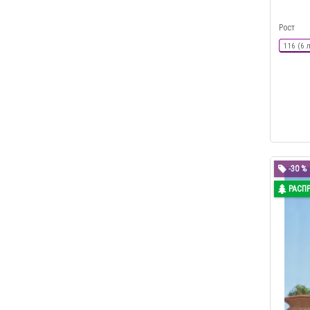
Рост
116 (6 
-30 %
РАСП