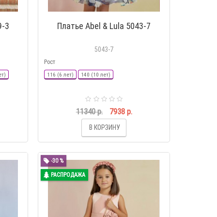
9-3
Платье Abel & Lula 5043-7
5043-7
Рост
ет)
116 (6 лет)
140 (10 лет)
11340 р.
7938 р.
В КОРЗИНУ
-30 %
РАСПРОДАЖА