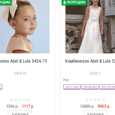
РОДАЖА
РАСПРОДАЖА
олка Abel & Lula 5434-73
Комбинезон Abel & Lula 5
5434-73
5232-1
Рост
e
122 (7 лет)
128 (8 лет)
152 (12 ле
1596 р.
1117 р.
12805 р.
8963 р.
В КОРЗИНУ
В КОРЗИНУ