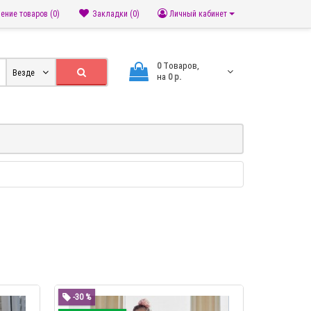
ение товаров (0)
Закладки (0)
Личный кабинет
0
Tоваров,
Везде
на
0 р.
-30 %