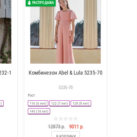
РАСПРОДАЖА
232-1
Комбинезон Abel & Lula 5235-70
5235-70
Рост
т)
116 (6 лет)
122 (7 лет)
128 (8 лет)
140 (10 лет)
12873 р.
9011 р.
В КОРЗИНУ