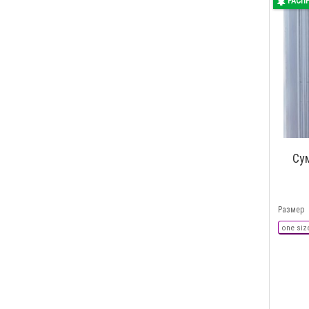
РАСП
Сум
Размер
one siz