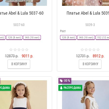
атье Abel & Lula 5037-60
Платье Abel & Lula 503
5037-60
5039-3
Рост
лет)
128 (8 лет)
140 (10 лет)
128 (8 лет)
140 (10 лет)
152 (12 л
12873 р.
9011 р.
12731 р.
8912 р.
В КОРЗИНУ
В КОРЗИНУ
-30 %
РОДАЖА
РАСПРОДАЖА