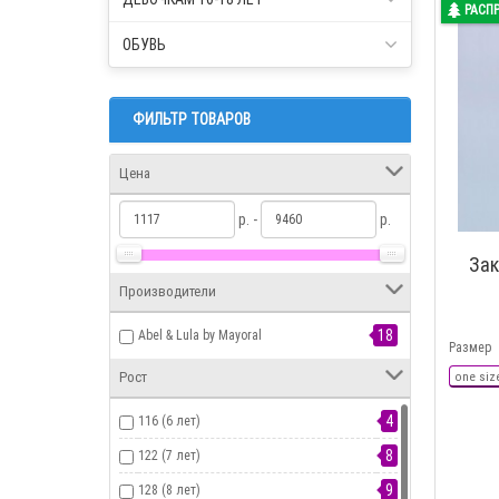
РАСП
ОБУВЬ
ФИЛЬТР ТОВАРОВ
Цена
р. -
р.
Зак
Производители
18
Abel & Lula by Mayoral
Размер
Рост
one siz
4
116 (6 лет)
8
122 (7 лет)
9
128 (8 лет)