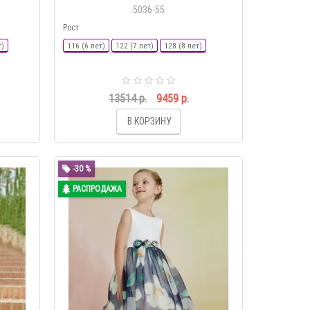
5036-55
Рост
т)
116 (6 лет)
122 (7 лет)
128 (8 лет)
13514 р.
9459 р.
В КОРЗИНУ
-30 %
РАСПРОДАЖА