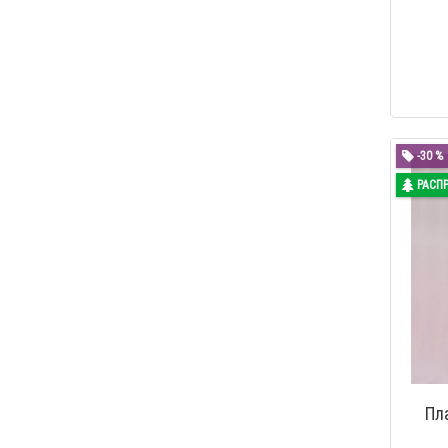
-30 %
РАСП
Пл