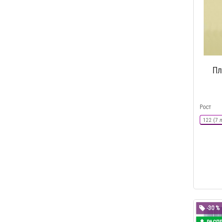
Пл
Рост
122 (7 
-30 %