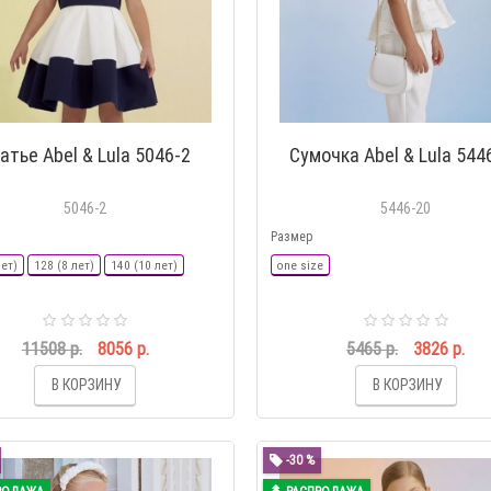
атье Abel & Lula 5046-2
Сумочка Abel & Lula 544
5046-2
5446-20
Размер
лет)
128 (8 лет)
140 (10 лет)
one size
11508 р.
8056 р.
5465 р.
3826 р.
В КОРЗИНУ
В КОРЗИНУ
-30 %