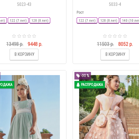
5023-43
5033-4
Рост
лет)
122 (7 лет)
128 (8 лет)
122 (7 лет)
128 (8 лет)
140 (10 ле
13498 р.
9448 р.
11503 р.
8052 р.
В КОРЗИНУ
В КОРЗИНУ
-30 %
РОДАЖА
РАСПРОДАЖА