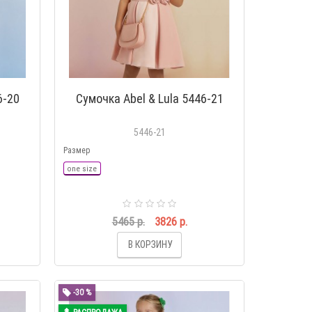
6-20
Сумочка Abel & Lula 5446-21
5446-21
Размер
one size
5465 р.
3826 р.
В КОРЗИНУ
-30 %