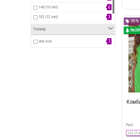
6
140 (10 лет)
3
152 (12 лет)
-30 %
1
157 (14 лет)
Размер
РАСП
7
one size
Комби
Рост
122 (7 