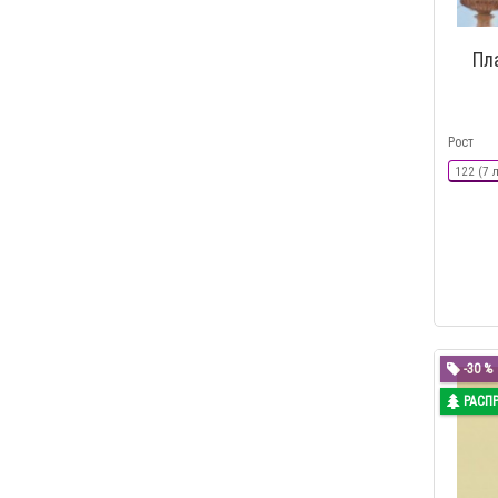
Пл
Рост
122 (7 
-30 %
РАСП