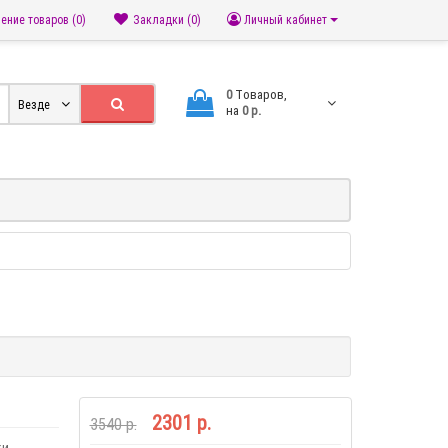
ение товаров (0)
Закладки (0)
Личный кабинет
0
Tоваров,
Везде
на
0 р.
2301 р.
3540 р.
и.