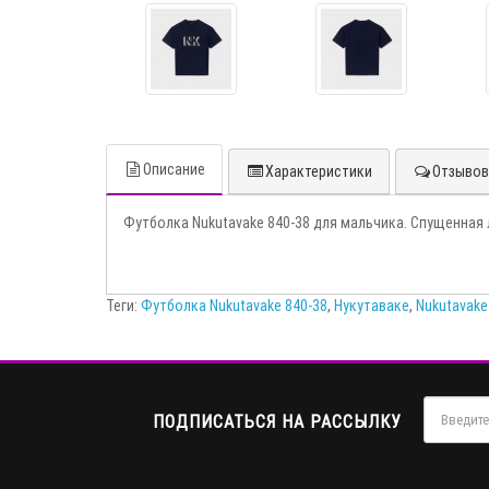
Описание
Характеристики
Отзывов 
Футболка Nukutavake 840-38 для мальчика. Спущенная л
Теги:
Футболка Nukutavake 840-38
,
Нукутаваке
,
Nukutavake
ПОДПИСАТЬСЯ НА РАССЫЛКУ