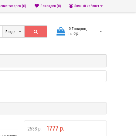
ение товаров (0)
Закладки (0)
Личный кабинет
0
Tоваров,
Везде
на
0 р.
1777 р.
2538 р.
ная линия