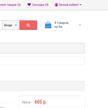
ение товаров (0)
Закладки (0)
Личный кабинет
0
Tоваров,
Везде
на
0 р.
605 р.
760 р.
ика.