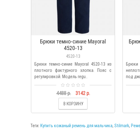
Брюки темно-синие Mayoral
Брюк
4520-13
4520-13
Брюки темно-синие Mayoral 4520-13 из
Брюки 
плотного фактурного хлопка. Пояс с
неплот
регулировкой. Модель regu..
под джи
4488 р.
3142 р.
В КОРЗИНУ
Теги:
Купить кожаный ремень для мальчика
,
Stilmark
,
Реме