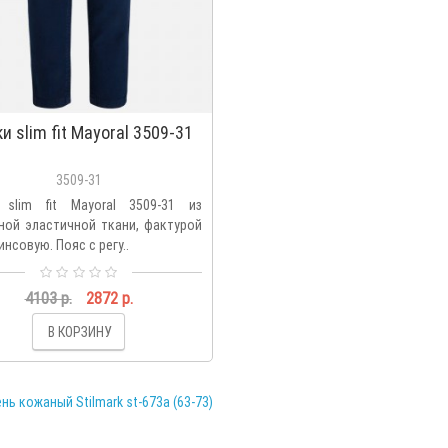
и slim fit Mayoral 3509-31
3509-31
slim fit Mayoral 3509-31 из
ной эластичной ткани, фактурой
нсовую. Пояс с регу..
4103 р.
2872 р.
В КОРЗИНУ
нь кожаный Stilmark st-673a (63-73)