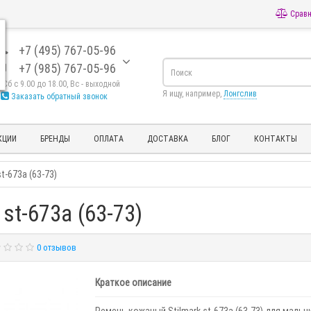
Сравн
+7 (495) 767-05-96
+7 (985) 767-05-96
- Сб с 9.00 до 18.00, Вс - выходной
Я ищу, например,
Лонгслив
Заказать обратный звонок
КЦИИ
БРЕНДЫ
ОПЛАТА
ДОСТАВКА
БЛОГ
КОНТАКТЫ
t-673a (63-73)
st-673a (63-73)
0 отзывов
Краткое описание
Ремень кожаный Stilmark st-673a (63-73) для мальч