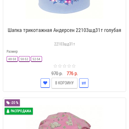
Шапка трикотажная Андерсен 22103шд31т голубая
22103шд31т
Размер
48-50
50-52
52-54
970 р.
776 р.
В КОРЗИНУ
-20 %
РАСПРОДАЖА