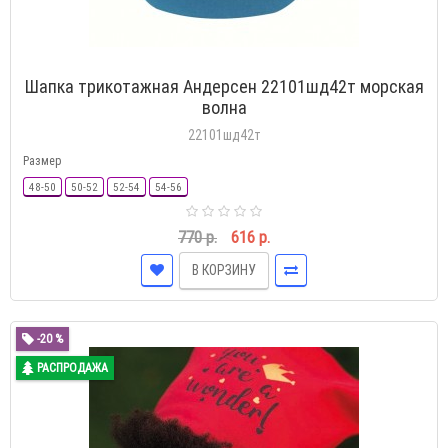
Шапка трикотажная Андерсен 22101шд42т морская
волна
22101шд42т
Размер
48-50
50-52
52-54
54-56
770 р.
616 р.
В КОРЗИНУ
-20 %
РАСПРОДАЖА