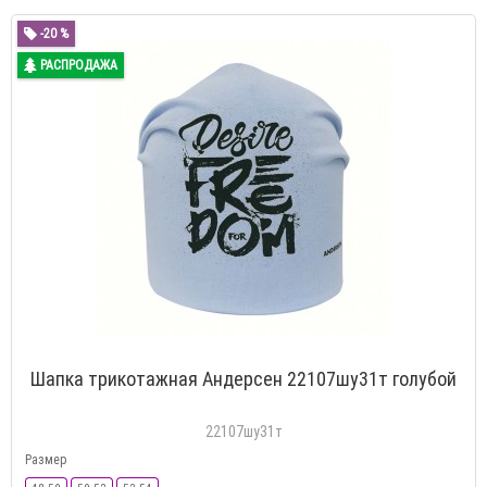
-20 %
РАСПРОДАЖА
Шапка трикотажная Андерсен 22107шу31т голубой
22107шу31т
Размер