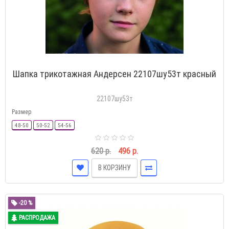
Шапка трикотажная Андерсен 22107шу53т красный
22107шу53т
Размер
48-50
50-52
54-56
620 р.
496 р.
В КОРЗИНУ
-20 %
РАСПРОДАЖА