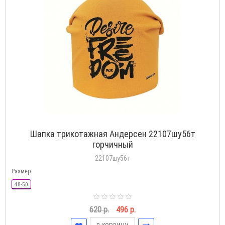
Шапка трикотажная Андерсен 22107шу56т
горчичный
22107шу56т
Размер
48-50
620 р.
496 р.