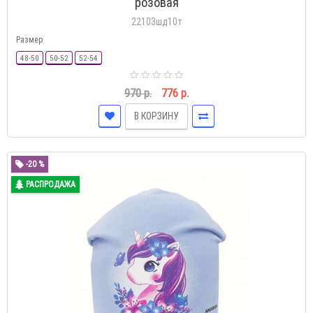
розовая
22103шд10т
Размер
48-50
50-52
52-54
970 р.
776 р.
В КОРЗИНУ
-20 %
РАСПРОДАЖА