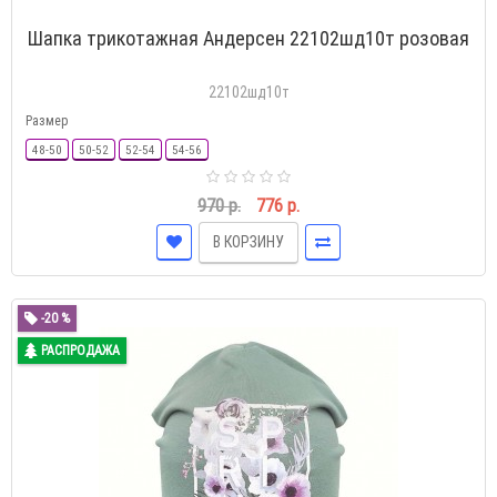
Шапка трикотажная Андерсен 22102шд10т розовая
22102шд10т
Размер
48-50
50-52
52-54
54-56
970 р.
776 р.
В КОРЗИНУ
-20 %
РАСПРОДАЖА