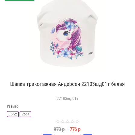
Шапка трикотажная Андерсен 22103шд01т белая
22103шд01т
Размер
50-52
52-54
970 р.
776 р.