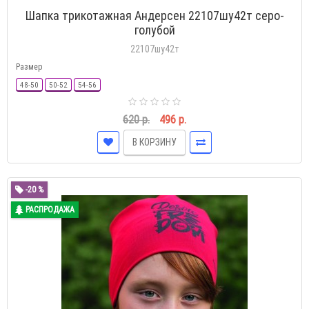
Шапка трикотажная Андерсен 22107шу42т серо-
голубой
22107шу42т
Размер
48-50
50-52
54-56
620 р.
496 р.
В КОРЗИНУ
-20 %
РАСПРОДАЖА