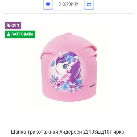
В КОРЗИНУ
-20 %
РАСПРОДАЖА
Шапка трикотажная Андерсен 22103шд10т ярко-