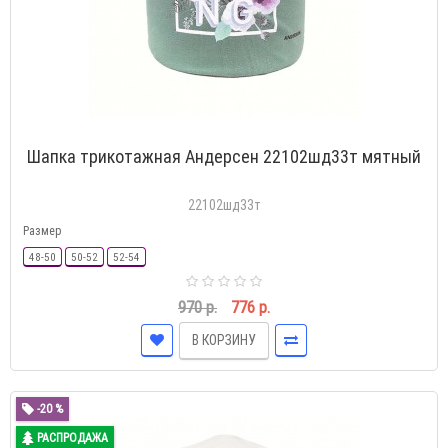
Шапка трикотажная Андерсен 22102шд33т мятный
22102шд33т
Размер
48-50
50-52
52-54
970 р.
776 р.
В КОРЗИНУ
-20 %
РАСПРОДАЖА