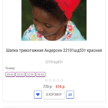
Шапка трикотажная Андерсен 22101шд53т красная
22101шд53т
Размер
48-50
50-52
52-54
54-56
770 р.
616 р.
В КОРЗИНУ