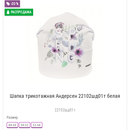
-20 %
РАСПРОДАЖА
Шапка трикотажная Андерсен 22102шд01т белая
22102шд01т
Размер
48-50
50-52
52-54