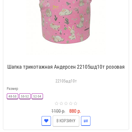
Шапка трикотажная Андерсен 22105шд10т розовая
22105шд10т
Размер
48-50
50-52
52-54
1100 р.
880 р.
В КОРЗИНУ