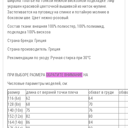
шифона. Платье на тонкой нежной вискозной подкладке. Лиф
украшен красивой цветочной вышивкой из ниток-мулине.
Застегивается на пуговицу на спинке и потайную молнию в
боковом шве. Цвет нежно-розовый.
Состав ткани: внешняя 100% полиэстер, 100% полиамид,
подкладка 100% вискоза
Страна бренда: Греция
Страна производитель: Греция
Рекомендации по уходу: Ручная стирка при 30°С
ПРИ ВЫБОРЕ РАЗМЕРА
ОБРАТИТЕ ВНИМАНИЕ
НА
Числовые параметры моделей, см:
размер
длина от верхней точки плеча
обхват в груди
обхв
116 (6л)
62
64
128 (8л)
68
70
140 (10л)
75
76
152 (12л)
82
80
164 (14л)
86
84