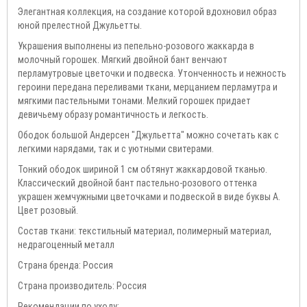
Элегантная коллекция, на создание которой вдохновил образ
юной прелестной Джульетты.
Украшения выполнены из пепельно-розового жаккарда в
молочный горошек. Мягкий двойной бант венчают
перламутровые цветочки и подвеска. Утонченность и нежность
героини передана переливами ткани, мерцанием перламутра и
мягкими пастельными тонами. Мелкий горошек придает
девичьему образу романтичность и легкость.
Ободок большой Андерсен "Джульетта" можно сочетать как с
легкими нарядами, так и с уютными свитерами.
Тонкий ободок шириной 1 см обтянут жаккардовой тканью.
Классический двойной бант пастельно-розового оттенка
украшен жемчужными цветочками и подвеской в виде буквы А.
Цвет розовый.
Состав ткани: текстильный материал, полимерный материал,
недрагоценный металл
Страна бренда: Россия
Страна производитель: Россия
Рекомендации по уходу: