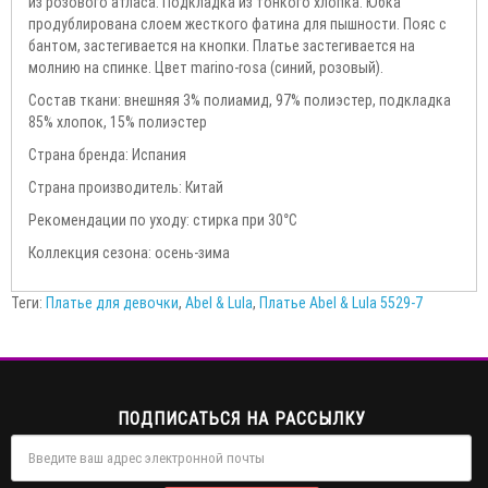
из розового атласа. Подкладка из тонкого хлопка. Юбка
продублирована слоем жесткого фатина для пышности. Пояс с
бантом, застегивается на кнопки. Платье застегивается на
молнию на спинке. Цвет marino-rosa (синий, розовый).
Состав ткани: внешняя 3% полиамид, 97% полиэстер, подкладка
85% хлопок, 15% полиэстер
Страна бренда: Испания
Страна производитель: Китай
Рекомендации по уходу: стирка при 30°С
Коллекция сезона: осень-зима
Теги:
Платье для девочки
,
Abel & Lula
,
Платье Abel & Lula 5529-7
ПОДПИСАТЬСЯ НА РАССЫЛКУ