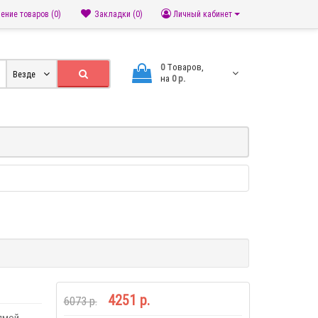
ение товаров (0)
Закладки (0)
Личный кабинет
0
Tоваров,
Везде
на
0 р.
4251 р.
6073 р.
рямой