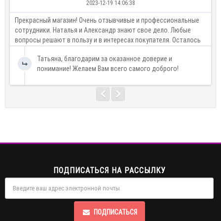
2023-12-19 14:06:38
Прекрасный магазин! Очень отзывчивые и профессиональные
К
сотрудники. Наталья и Александр знают свое дело. Любые
о
вопросы решают в пользу и в интересах покупателя. Осталось
б
очень приятное впечатление от магазина! Однозначно
Татьяна, благодарим за оказанное доверие и
рекоменд..
понимание! Желаем Вам всего самого доброго!
ПОДПИСАТЬСЯ НА РАССЫЛКУ
ПОДПИСАТЬСЯ