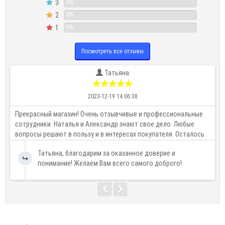
3
0%
2
0%
1
0%
Посмотреть все отзывы
Татьяна
2023-12-19 14:06:38
Прекрасный магазин! Очень отзывчивые и профессиональные
К
сотрудники. Наталья и Александр знают свое дело. Любые
о
вопросы решают в пользу и в интересах покупателя. Осталось
б
очень приятное впечатление от магазина! Однозначно
Татьяна, благодарим за оказанное доверие и
рекоменд..
понимание! Желаем Вам всего самого доброго!