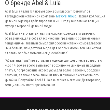
О бренде Abel & Lula
Abel & Lula является новым брендом класса "Премиум" от
легендарной испанской компании
Mayoral Group
. Первая коллекция
детской одежды дебютировала в 2019 году, вызвав настоящий
фурор в мировой детской моде.
Abel & Lula - это элегантная и шикарная одежда для девочек,
объединяющая в себе классические традиции с современными
тенденциями. Главный смысл философии испанских модельеров:
"Мы больше, чем детская мода для особых моментов. Мы хотим
сделать особые моменты еще особеннее".
"Абель энд Лула" представляет одежду для девочек в возрасте от
4 до 14. Более всего вызывают восхищение шикарные нарядные
платья, потрясающие аксессуары для волос: заколки, ободки и
бантики, а также элегантные шляпки и сумочки эксклюзивного
дизайна. Покупайте Abel & Lula в интернет магазине Детворашоп,
официальном партнере компании.