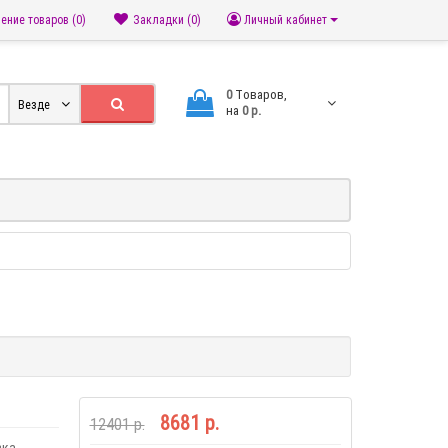
ение товаров (0)
Закладки (0)
Личный кабинет
0
Tоваров,
Везде
на
0 р.
8681 р.
12401 р.
зка