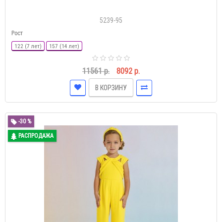
5239-95
Рост
122 (7 лет)
157 (14 лет)
11561 р.
8092 р.
В КОРЗИНУ
-30 %
РАСПРОДАЖА