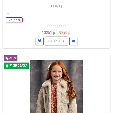
5829-51
Рост
122 (7 лет)
13251 р.
9276 р.
В КОРЗИНУ
-30 %
РАСПРОДАЖА