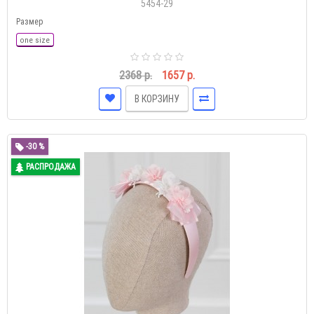
Размер
one size
2368 р.
1657 р.
В КОРЗИНУ
-30 %
РАСПРОДАЖА