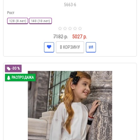
5663-6
Рост
128 (8 лет)
140 (10 лет)
7182 р.
5027 р.
В КОРЗИНУ
-30 %
РАСПРОДАЖА