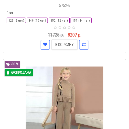
5752-6
Рост
128 (8 лет)
140 (10 лет)
152 (12 лет)
157 (14 лет)
11725 р.
8207 р.
В КОРЗИНУ
-30 %
РАСПРОДАЖА